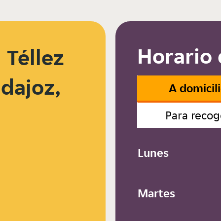
Horario 
Téllez
adajoz,
A domicil
Para recog
Lunes
Martes