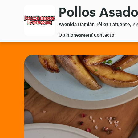
Volver
Pollos Asado
al
menú
Avenida Damián Téllez Lafuente, 2
principal
Opiniones
Menú
Contacto